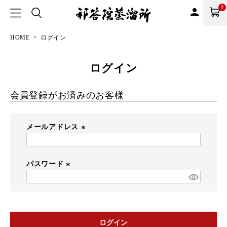
0
person
HOME
ログイン
ログイン
会員登録がお済みのお客様
メールアドレス
(
必
須
パスワード
)
(
必
須
)
ログイン