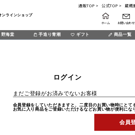
通販TOP >
公式TOP >
蔵概要
オンラインショップ
ホーム
お問い合わせ
野海棠
手造り青潮
ギフト
検索
商品一覧
ログイン
まだご登録がお済みでないお客様
会員登録をしていただきますと、二度目のお買い物時にとて
お気に入り商品をご登録いただけるなどお買い物が便利にな
会員