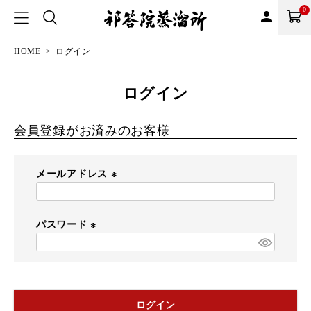
0
person
HOME
ログイン
ログイン
会員登録がお済みのお客様
メールアドレス
(
必
須
パスワード
)
(
必
須
)
ログイン