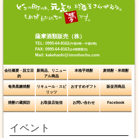
Skip
to
content
薩摩酒類販売（株）
TEL: 0995-64-8162
(午前9時～午後5時)
FAX: 0995-64-8163
(24時間受付)
Mail: kakehashi@imoshochu.com
会社概要・設立目
新商品、リニュー
本格芋焼酎
麦焼酎・米焼酎
的
アル商品
奄美黒糖焼酎
リキュール・スピ
おすすめギフト
販促用商品
リッツ
焼酎の蔵探訪
お取扱店短信
お問い合わせ
Facebook
イベント