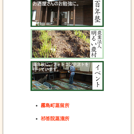
霧島町蒸留所
祁答院蒸溜所