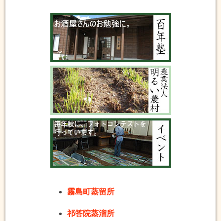
霧島町蒸留所
祁答院蒸溜所