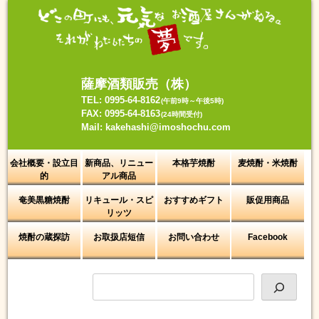
Skip
to
content
薩摩酒類販売（株）
TEL: 0995-64-8162
(午前9時～午後5時)
FAX: 0995-64-8163
(24時間受付)
Mail: kakehashi@imoshochu.com
会社概要・設立目
新商品、リニュー
本格芋焼酎
麦焼酎・米焼酎
的
アル商品
奄美黒糖焼酎
リキュール・スピ
おすすめギフト
販促用商品
リッツ
焼酎の蔵探訪
お取扱店短信
お問い合わせ
Facebook
検
索