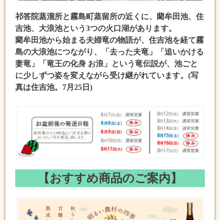
祁答院蒸溜所と霧島町蒸留所の近くに、藺牟田池、住
吉池、大浪池という3つの火口湖があります。
藺牟田池から始まる夫婦竜の物語が、住吉池を経て霧
島の大浪池につながり、「去った夫竜」「追いかける
妻竜」「竜王の化身 お浪」という竜伝説が、池ごと
に少しずつ姿を変えながら受け継がれています。(写
真は住吉池。7月25日)
【おすすめ商品のご案内】