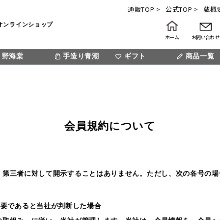
通販TOP >
公式TOP >
蔵概要
オンラインショップ
ホーム
お問い合わせ
野海棠
手造り青潮
ギフト
検索
商品一覧
会員規約について
く第三者に対して開示することはありません。ただし、次の各号の場
必要であると当社が判断した場合