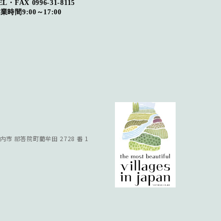
EL・FAX 0996-31-8115
業時間9:00～17:00
川内市
祁答院町藺牟田 2728 番 1