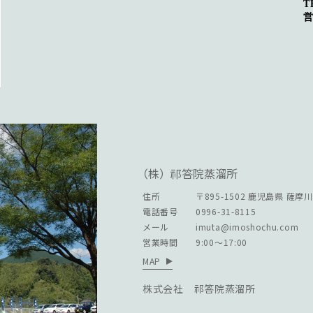
T
営
（株）祁答院蒸溜所
住所
〒895-1502
鹿児島県 薩摩
電話番号
0996-31-8115
メール
imuta@imoshochu.com
営業時間
9:00～17:00
MAP
株式会社 祁答院蒸溜所