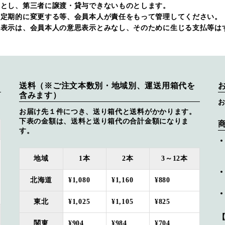
のとし、第三者に譲渡・貸与できないものとします。
う定期的に変更する等、会員本人が責任をもって管理してください。
思表示は、会員本人の意思表示とみなし、そのために生じる支払等は
送料（※ご注文本数別・地域別、運送用箱代を
含みます）
お届け先１件につき、送り箱代と送料がかかります。
下表の金額は、送料と送り箱代の合計金額になりま
す。
地域
1本
2本
3～12本
北海道
¥1,080
¥1,160
¥880
東北
¥1,025
¥1,105
¥825
関東
¥904
¥984
¥704