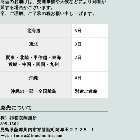
※商品のお届けは、交通事情や天候などにより到着が
遅延する場合がございます。
何卒、ご理解、ご了承の程お願い申し上げます。
北海道
5日
東北
3日
関東・北陸・甲信越・東海
2日
近畿・中国・四国・九州
沖縄
4日
沖縄の一部・全国離島
別途ご連絡
連絡先について
（株）祁答院蒸溜所
895-1502
鹿児島県薩摩川内市祁答院町藺牟田２７２８−１
ール：imuta@imoshochu.com