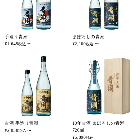
手造り青潮
まぼろしの青潮
¥
1,649
〜
¥
2,100
〜
税込
税込
古酒 手造り青潮
10年古酒 まぼろしの青潮
720ml
¥
2,030
〜
税込
¥
6,890
税込