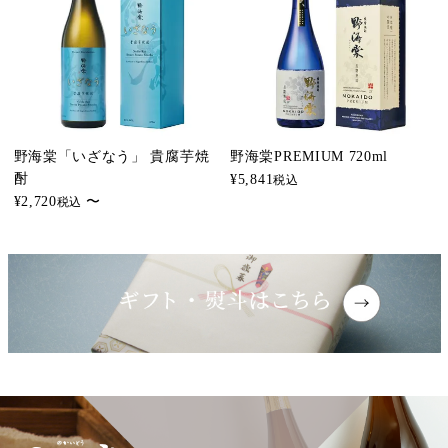
野海棠「いざなう」 貴腐芋焼
野海棠PREMIUM 720ml
酎
¥
5,841
税込
¥
2,720
〜
税込