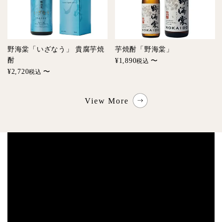
野海棠「いざなう」 貴腐芋焼
芋焼酎「野海棠」
酎
¥
1,890
〜
税込
¥
2,720
〜
税込
View More