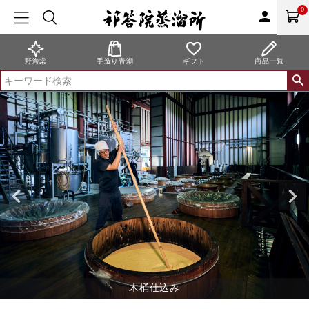
0
person
野海棠
手造り青潮
ギフト
商品一覧
木桶仕込み