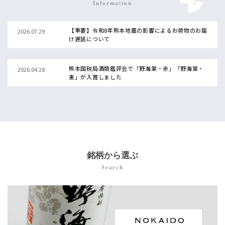
Information
【重要】令和8年熊本地震の影響によるお荷物のお届
2026.07.29
け遅延について
熊本国税局酒類鑑評会で「野海棠・赤」「野海棠・
2026.04.28
麦」が入賞しました
一度のご注文で3か月間、毎月2本ずつ（計6本）限
2026.4.10
定焼酎が届く「春の定期便」受付終了しました
【速報】鹿児島県本格焼酎鑑評会にて、「野海棠・
2026.2.18
芋」「野海棠・麦」がそろって優等賞を受賞いたし
銘柄から選ぶ
ました。
Search
価格改定のお知らせ（R7年10月1日より実施）
2025.07.25