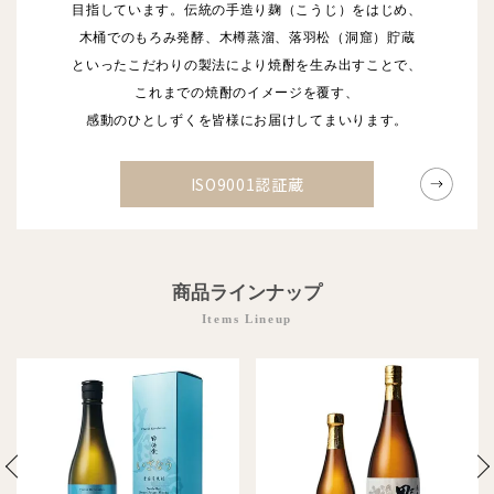
目指しています。
伝統の手造り麹（こうじ）をはじめ、
木桶でのもろみ発酵、
木樽蒸溜、落羽松（洞窟）貯蔵
といったこだわりの製法により
焼酎を生み出すことで、
これまでの焼酎のイメージを覆す、
感動のひとしずくを皆様にお届けしてまいります。
ISO9001認証蔵
商品ラインナップ
Items Lineup