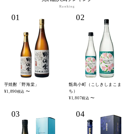
Ranking
芋焼酎「野海棠」
甑島小町（こしきしまこま
ち）
¥
1,890
〜
税込
¥
1,807
〜
税込