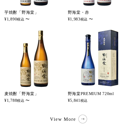
芋焼酎「野海棠」
野海棠・赤
¥
1,890
〜
¥
1,983
〜
税込
税込
麦焼酎「野海棠」
野海棠PREMIUM 720ml
¥
1,788
〜
¥
5,841
税込
税込
View More