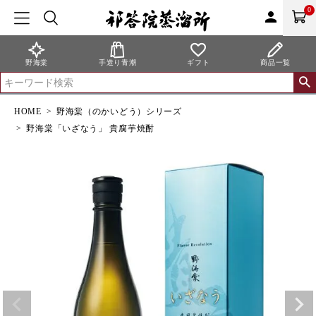
0
person
野海棠
手造り青潮
ギフト
商品一覧
HOME
野海棠（のかいどう）シリーズ
野海棠「いざなう」 貴腐芋焼酎