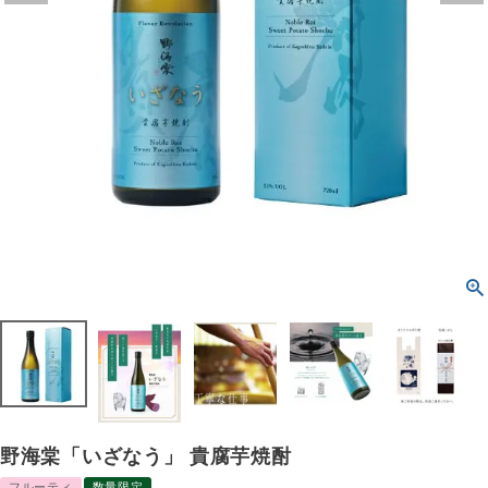
野海棠「いざなう」 貴腐芋焼酎
フルーティ
数量限定