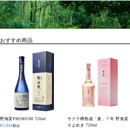
おすすめ商品
野海棠PREMIUM 720ml
サクラ樽熟成「麦」７年 野海棠
そよめき 720ml
¥
5,841
税込