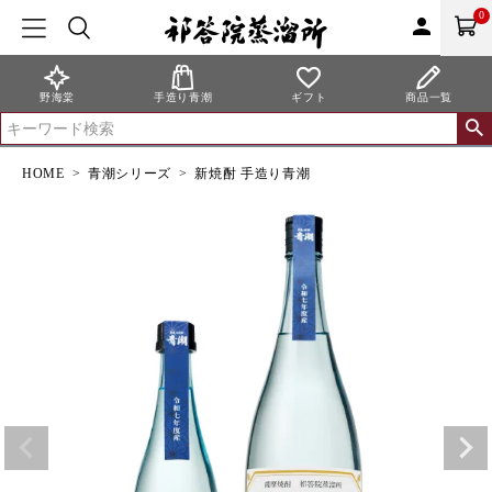
0
person
野海棠
手造り青潮
ギフト
商品一覧
HOME
青潮シリーズ
新焼酎 手造り青潮