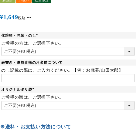
新焼酎
力強い
数量限定
¥
1,649
〜
税込
化粧箱・包装・のし
(
必
ご希望の方は、ご選択下さい。
須
)
表書き・贈答者様のお名前について
のし記載の際は、ご入力ください。【例：お歳暮/山田太郎】
オリジナルポリ袋
(
必
ご希望の際は、ご選択下さい。
須
)
※送料・お支払い方法について