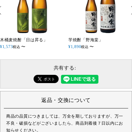
木桶麦焼酎「日は昇る」
芋焼酎「野海棠」
¥
1,573
〜
¥
1,890
〜
税込
税込
共有する:
返品・交換について
商品の品質につきましては、万全を期しておりますが、万一
不良・破損などがございましたら、商品到着後７日以内にお
知らせください。