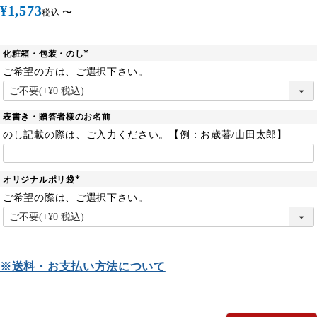
¥
1,573
〜
税込
化粧箱・包装・のし
(
必
ご希望の方は、ご選択下さい。
須
)
表書き・贈答者様のお名前
のし記載の際は、ご入力ください。【例：お歳暮/山田太郎】
オリジナルポリ袋
(
必
ご希望の際は、ご選択下さい。
須
)
※送料・お支払い方法について