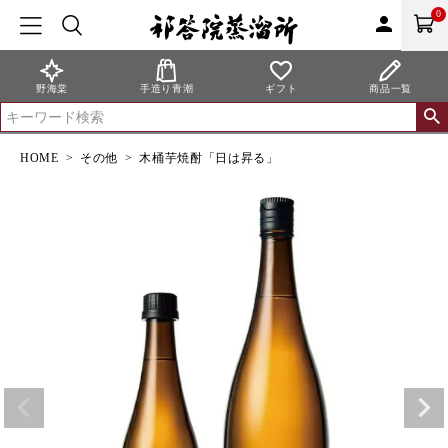
0
person
野海棠
手造り青潮
ギフト
商品一覧
HOME
その他
木桶芋焼酎「日は昇る」