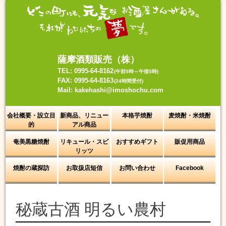
Skip
to
content
薩摩酒類販売（株）
TEL: 0995-64-8162
(午前9時～午後5時)
FAX: 0995-64-8163
(24時間受付)
Mail: kakehashi@imoshochu.com
会社概要・設立目
新商品、リニュー
本格芋焼酎
麦焼酎・米焼酎
的
アル商品
奄美黒糖焼酎
リキュール・スピ
おすすめギフト
販促用商品
リッツ
焼酎の蔵探訪
お取扱店短信
お問い合わせ
Facebook
秘蔵古酒 明るい農村