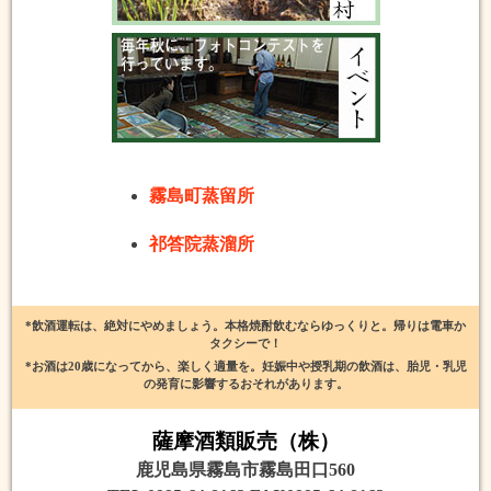
霧島町蒸留所
祁答院蒸溜所
*飲酒運転は、絶対にやめましょう。本格焼酎飲むならゆっくりと。帰りは電車か
タクシーで！
*お酒は20歳になってから、楽しく適量を。妊娠中や授乳期の飲酒は、胎児・乳児
の発育に影響するおそれがあります。
薩摩酒類販売（株）
鹿児島県霧島市霧島田口560