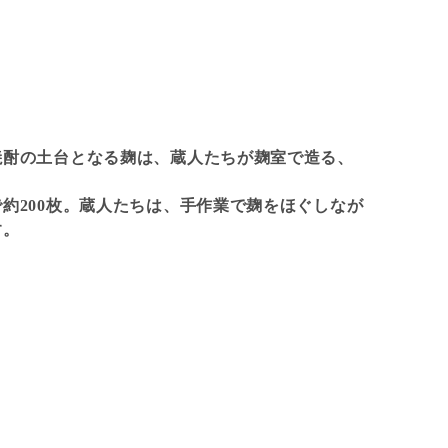
焼酎の土台となる麹は、蔵人たちが麹室で造る、
約200枚。蔵人たちは、手作業で麹をほぐしなが
す。