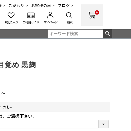
 >
こだわり >
お客様の声 >
ブログ >
0
お気に入り
ご利用ガイド
マイページ
検索
目覚め 黒麹
〜
込
・のし
(
は、ご選択下さい。
必
須