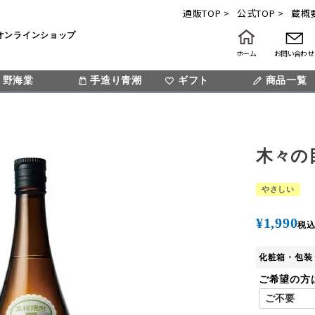
通販TOP >
公式TOP >
蔵概要
オンラインショップ
ホーム
お問い合わせ
野海棠
手造り青潮
ギフト
検索
商品一覧
木々の
やさしい
¥
1,990
税
化粧箱・包装
ご希望の方