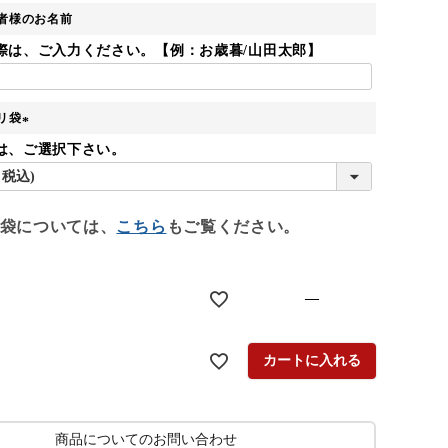
)
者様のお名前
際は、ご入力ください。【例：お歳暮/山田太郎】
リ袋
(
は、ご選択下さい。
必
須
)
袋については、
こちら
もご覧ください。
—
カートに入れる
商品についてのお問い合わせ