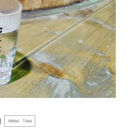
麹
1800ml、720ml