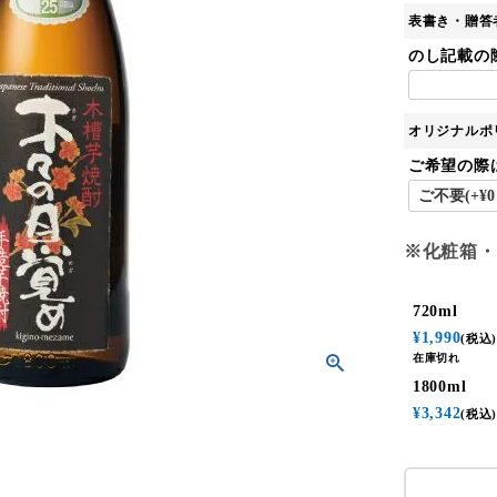
表書き・贈答
のし記載の
オリジナルポ
ご希望の際
※化粧箱・
720ml
¥
1,990
税込
在庫切れ
1800ml
¥
3,342
税込