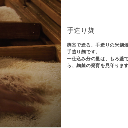
手造り麹
麹室で造る、手造りの米麹
手造り麹です。
一仕込み分の量は、もろ蓋で
ら、麹菌の発育を見守りま