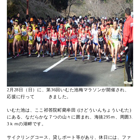
2月28日（日）に、第36回いむた池梅マラソンが開催され、
応援に行って きました。
いむた池は、ここ祁答院町藺牟田 (けどういんちょういむた)
にある、なだらかな７つの山々に囲まれ、海抜295ｍ、周囲3.
3ｋｍの湖畔です。
サイクリングコース、貸しボート等があり、休日には、ファ