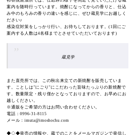
祁答院蒸溜所では、仕込みの様子を間近で見ていただける蔵
案内を随時行っています。焼酎になってからの香りと、仕込
み中のもろみの香りの違いを感じに、ぜひ蔵見学にお越しく
ださい♪
感染症対策をしっかり行い、お待ちしております。(1回にご
案内する人数は4名様までとさせていただいております)
蔵見学
また直売所では、この秋出来立ての新焼酎を販売していま
す。ことしは”にごり”にこだわった旨味たっぷりの新焼酎で
す。数量限定・残り僅かとなっておりますので、お早めにお
越しください。
※通販をご希望の方はお問い合わせください。
電話：0996-31-8115
メール：
imuta@imoshochu.com
◆◇◆発売の情報や、蔵でのことをメールマガジンで発信し