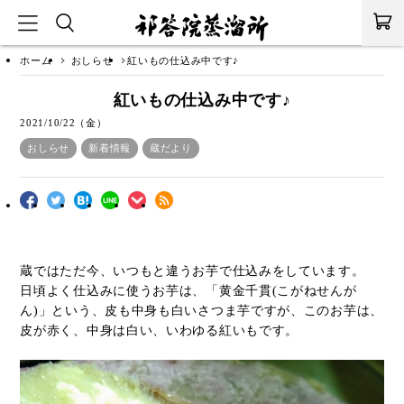
ホーム
おしらせ
紅いもの仕込み中です♪
紅いもの仕込み中です♪
2021/10/22（金）
おしらせ
新着情報
蔵だより
蔵ではただ今、いつもと違うお芋で仕込みをしています。
日頃よく仕込みに使うお芋は、「黄金千貫(こがねせんが
ん)」という、皮も中身も白いさつま芋ですが、このお芋は、
皮が赤く、中身は白い、いわゆる紅いもです。