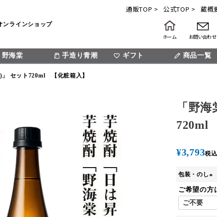
通販TOP >
公式TOP >
蔵概要
オンラインショップ
ホーム
お問い合わせ
野海棠
手造り青潮
ギフト
検索
商品一覧
)」 セット720ml 【化粧箱入】
「野海
720m
¥
3,793
税
包装・のし
(
ご希望の方
必
須