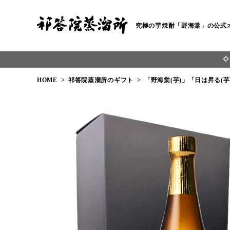
究極の芋焼酎「野海棠」の公式
HOME
祁答院蒸溜所のギフト
「野海棠(芋)」「日は昇る(芋