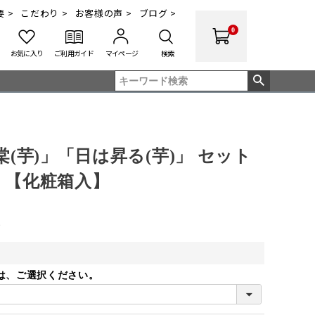
 >
こだわり >
お客様の声 >
ブログ >
0
お気に入り
ご利用ガイド
マイページ
検索
棠(芋)」「日は昇る(芋)」 セット
l 【化粧箱入】
込
は、ご選択ください。