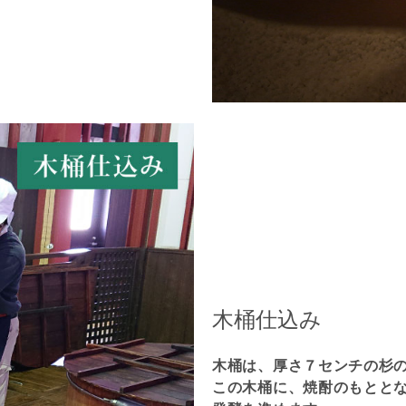
木桶仕込み
木桶は、厚さ７センチの杉
この木桶に、焼酎のもとと