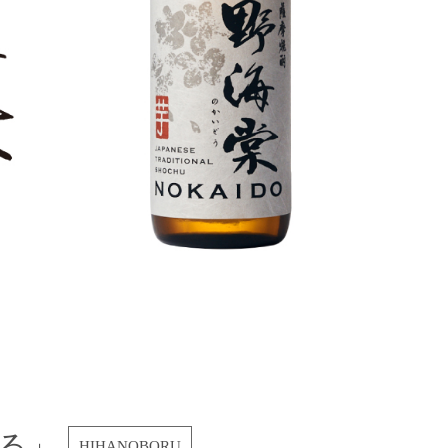
る」
HIHANOBORU