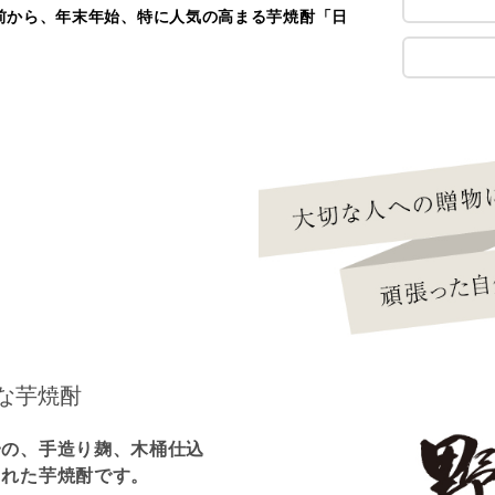
前から、年末年始、特に人気の高まる芋焼酎「日
な芋焼酎
一の、手造り麹、木桶仕込
られた芋焼酎です。