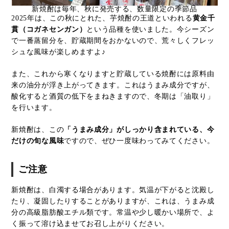
新焼酎は毎年、秋に発売する、数量限定の季節品
2025年は、この秋にとれた、芋焼酎の王道といわれる
黄金千
貫（コガネセンガン）
という品種を使いました。今シーズン
で一番蒸留分を、貯蔵期間をおかないので、荒々しくフレッ
シュな風味が楽しめますよ♪
また、これから寒くなりますと貯蔵している焼酎には原料由
来の油分が浮き上がってきます。これはうまみ成分ですが、
酸化すると酒質の低下をまねきますので、冬期は「油取り」
を行います。
新焼酎は、この
「うまみ成分」がしっかり含まれている、今
だけの旬な風味
ですので、ぜひ一度味わってみてください。
ご注意
新焼酎は、白濁する場合があります。気温が下がると沈殿し
たり、凝固したりすることがありますが、これは、うまみ成
分の高級脂肪酸エチル類です。常温や少し暖かい場所で、よ
く振って溶け込ませてお召し上がりください。