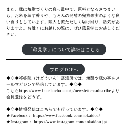
また、蔵は焼酎づくりの真っ最中で、原料となるさつまい
も、お米を蒸す香りや、もろみの発酵の完熟果実のような良
い香りもしています。蔵人も慌ただしく駆け回り、活気があ
りますよ。お近くにお越しの際は、ぜひ蔵見学にお越しくだ
さい。
「蔵見学」について詳細はこちら
ブログTOPへ
◆◇◆祁答院（けどういん）蒸溜所では、焼酎や蔵の事をメ
ールマガジンで発信しています。◆◇◆
こちら
https://www.imoshochu.com/p/newsletter/subscribe
より
会員登録をどうぞ。
◆◇◆情報発信はこちらでも行っています。◆◇◆
★Facebook：
https://www.facebook.com/nokaidou/
★Instagram：
https://www.instagram.com/nokaidou.jp/