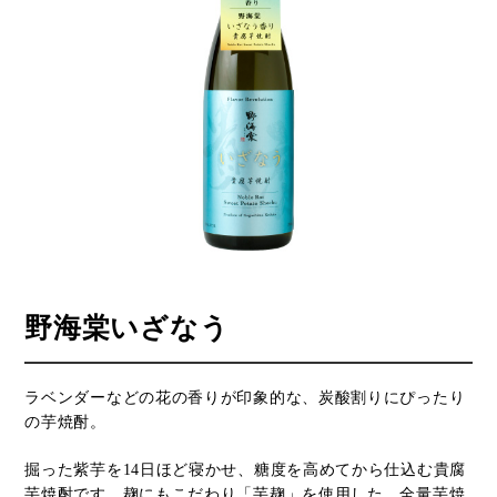
野海棠いざなう
ラベンダーなどの花の香りが印象的な、炭酸割りにぴったり
の芋焼酎。
掘った紫芋を14日ほど寝かせ、糖度を高めてから仕込む貴腐
芋焼酎です。麹にもこだわり「芋麹」を使用した、全量芋焼