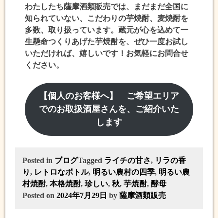
わたしたち薩摩酒類販売では、まだまだ全国に
知られていない、こだわりの芋焼酎、麦焼酎を
多数、取り扱っています。蔵元が心を込めて一
生懸命つくりあげた芋焼酎を、ぜひ一度お試し
いただければ、嬉しいです！お気軽にお問合せ
ください。
【個人のお客様へ】 ご希望エリア
でのお取扱酒屋さんを、ご紹介いた
します
Posted in
ブログ
Tagged
ライチの甘さ
,
リラの香
り
,
レトロなボトル
,
明るい農村の四季
,
明るい農
村焼酎
,
本格焼酎
,
珍しい
,
秋
,
芋焼酎
,
酵母
Posted on
2024年7月29日
by
薩摩酒類販売