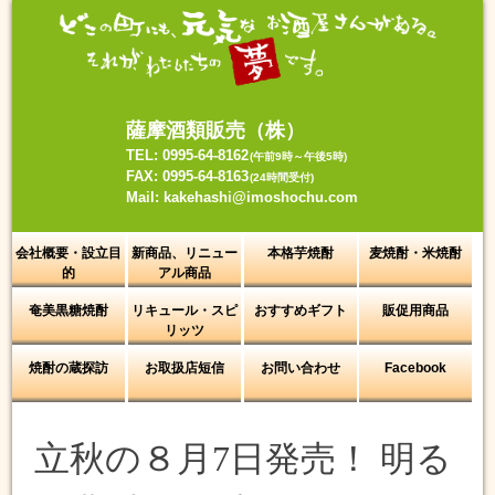
Skip
to
content
薩摩酒類販売（株）
TEL: 0995-64-8162
(午前9時～午後5時)
FAX: 0995-64-8163
(24時間受付)
Mail: kakehashi@imoshochu.com
会社概要・設立目
新商品、リニュー
本格芋焼酎
麦焼酎・米焼酎
的
アル商品
奄美黒糖焼酎
リキュール・スピ
おすすめギフト
販促用商品
リッツ
焼酎の蔵探訪
お取扱店短信
お問い合わせ
Facebook
立秋の８月7日発売！ 明る