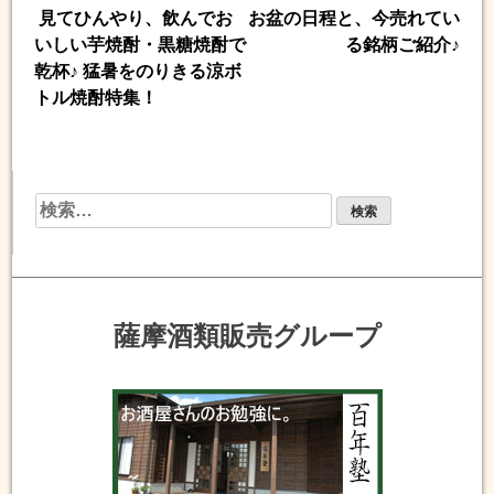
見てひんやり、飲んでお
お盆の日程と、今売れてい
投
いしい芋焼酎・黒糖焼酎で
る銘柄ご紹介♪
稿
乾杯♪ 猛暑をのりきる涼ボ
トル焼酎特集！
ナ
ビ
ゲ
検
ー
索:
シ
ョ
薩摩酒類販売グループ
ン