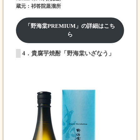
蔵元：祁答院蒸溜所
「野海棠PREMIUM」の詳細はこち
ら
4．貴腐芋焼酎「野海棠いざなう」