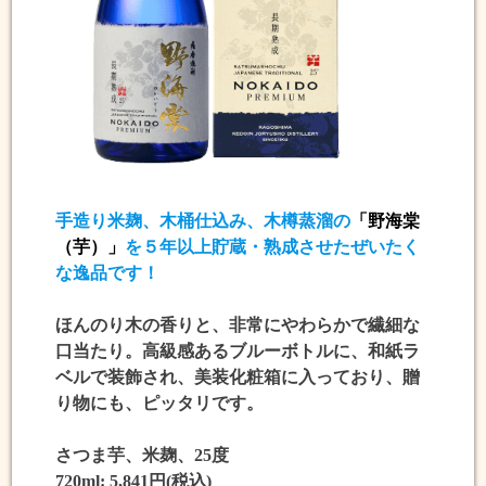
手造り米麹、木桶仕込み、木樽蒸溜の
「野海棠
（芋）」
を
５年以上貯蔵・熟成
させたぜいたく
な逸品です！
ほんのり木の香りと、非常にやわらかで繊細な
口当たり。高級感あるブルーボトルに、和紙ラ
ベルで装飾され、美装化粧箱に入っており、贈
り物にも、ピッタリです。
さつま芋、米麹、25度
720ml: 5,841円(税込)