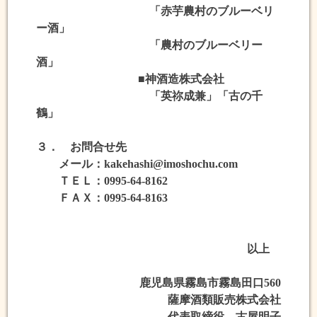
「赤芋農村のブルーベリ
ー酒」
「農村のブルーベリー
酒」
■神酒造株式会社
「英祢成兼」「古の千
鶴」
３． お問合せ先
メール：kakehashi@imoshochu.com
ＴＥＬ：0995-64-8162
ＦＡＸ：0995-64-8163
以上
鹿児島県霧島市霧島田口560
薩摩酒類販売株式会社
代表取締役 古屋明子