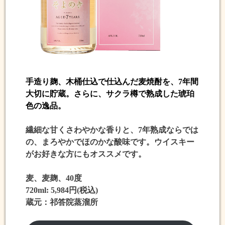
手造り麹、木桶仕込で仕込んだ麦焼酎
を、
7年間
大切に貯蔵。さらに、
サクラ樽で熟成
した琥珀
色の逸品。
繊細な
甘くさわやかな香りと、7年熟成ならでは
の、まろやかでほのかな酸味
です。ウイスキー
がお好きな方にもオススメです。
麦、麦麹、40度
720ml: 5,984円(税込)
蔵元：祁答院蒸溜所