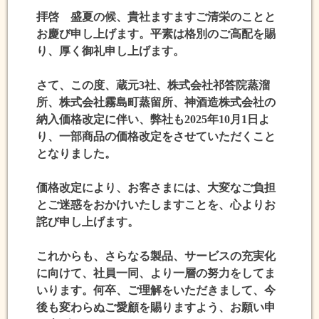
と
拝啓 盛夏の候、貴社ますますご清栄のことと
い
お慶び申し上げます。平素は格別のご高配を賜
わ
り、厚く御礼申し上げます。
れ
る”黄
さて、この度、蔵元3社、株式会社祁答院蒸溜
金
所、株式会社霧島町蒸留所、神酒造株式会社の
千
納入価格改定に伴い、弊社も2025年10月1日よ
貫”仕
り、一部商品の価格改定をさせていただくこと
込
となりました。
み！！”
価格改定により、お客さまには、大変なご負担
とご迷惑をおかけいたしますことを、心よりお
詫び申し上げます。
これからも、さらなる製品、サービスの充実化
に向けて、社員一同、より一層の努力をしてま
いります。何卒、ご理解をいただきまして、今
後も変わらぬご愛顧を賜りますよう、お願い申