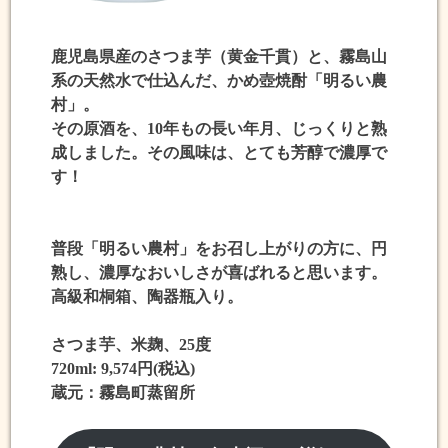
鹿児島県産のさつま芋（黄金千貫）と、霧島山
系の天然水で仕込んだ、かめ壺焼酎「明るい農
村」。
その原酒を、10年もの長い年月、じっくりと熟
成しました。その風味は、とても
芳醇で濃厚
で
す！
普段「明るい農村」をお召し上がりの方に、
円
熟し、濃厚なおいしさ
が喜ばれると思います。
高級和桐箱、陶器瓶入り。
さつま芋、米麹、25度
720ml: 9,574円(税込)
蔵元：霧島町蒸留所