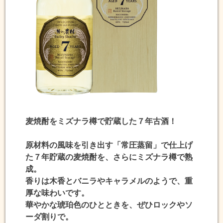
麦焼酎をミズナラ樽で貯蔵した７年古酒！
原材料の風味を引き出す「常圧蒸留」で仕上げ
た
７年貯蔵の麦焼酎
を、さらに
ミズナラ樽で熟
成
。
香りは木香とバニラやキャラメル
のようで、
重
厚な味わい
です。
華やかな琥珀色のひとときを、ぜひロックやソ
ーダ割りで。