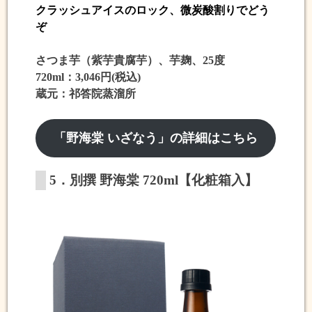
クラッシュアイスのロック、微炭酸割りでどう
ぞ
さつま芋（紫芋貴腐芋）、芋麹、25度
720ml：3,046円(税込)
蔵元：祁答院蒸溜所
「野海棠 いざなう」の詳細はこちら
5．別撰 野海棠 720ml【化粧箱入】