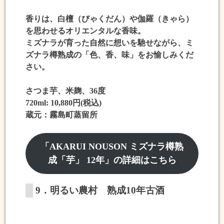
香りは、白檀（びゃくだん）や伽羅（きゃら）
を思わせる
オリエンタルな香味
。
ミズナラが育った自然に想いを馳せながら、ミ
ズナラ樽熟成の「色、香、味」をお愉しみくだ
さい。
さつま芋、米麹、36度
720ml: 10,880円(税込)
蔵元：霧島町蒸留所
「AKARUI NOUSON ミズナラ樽熟
成「芋」 12年」の詳細はこちら
9．明るい農村 熟成10年古酒