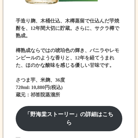
手造り麹、木桶仕込、木樽蒸留で仕込んだ芋焼
酎
を、
12年間
大切に貯蔵。さらに、
サクラ樽で
熟成
。
樽熟成ならではの
琥珀色の輝き、バニラやレモ
ンピールのような香りと、12年を経てうまれ
た、ほのかな酸味を感じる優しい甘味
です。
さつま芋、米麹、36度
720ml: 10,880円(税込)
蔵元：祁答院蒸溜所
「野海棠ストーリー」の詳細はこち
ら