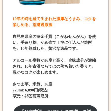
10年の時を経て生まれた濃厚なうまみ、コクを
楽しめる、荒濾過原酒
鹿児島県産の黄金千貫（こがねせんがん）を使
い、
手造り麹、かめ壺で丁寧に仕込
んだ焼酎
を、10年熟成した、贅沢な逸品です。
アルコール度数が
36度
と高く、
旨味成分が濃縮
され、10年古酒ならではの
落ち着いた香りと、
豊かなコク
が楽しめます。
さつま芋、米麹、36度
720ml: 6,890円(税込)
蔵元：祁答院蒸溜所