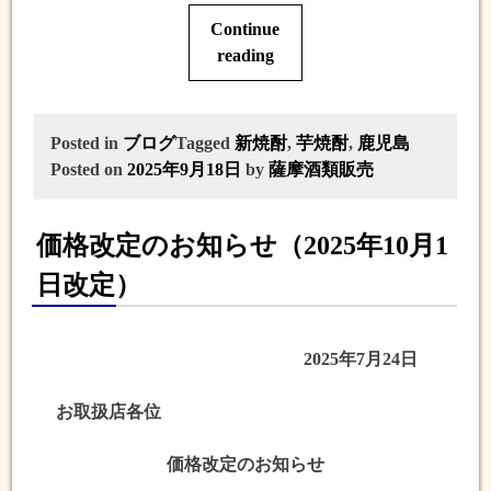
Continue
“2025
reading
年
の
で
Posted in
ブログ
Tagged
新焼酎
,
芋焼酎
,
鹿児島
き
Posted on
2025年9月18日
by
薩摩酒類販売
た
て
新
価格改定のお知らせ（2025年10月1
焼
日改定）
酎
は、
芋
2025年7月24日
焼
酎
お取扱店各位
の
王
価格改定のお知らせ
道