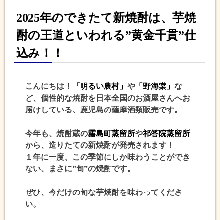
2025年のできたて新焼酎は、芋焼
酎の王道といわれる”黄金千貫”仕
込み！！
こんにちは！
「明るい農村」
や
「野海棠」
な
ど、個性的な焼酎を日本全国のお酒屋さんへお
届けしている、鹿児島の薩摩酒類販売です。
今年も、焼酎蔵の
霧島町蒸留所
や
祁答院蒸留所
から、造りたての新焼酎が発売されます！
１年に一度、この季節にしか味わうことができ
ない、まさに”旬”の焼酎です。
ぜひ、今だけの旬な芋焼酎を味わってくださ
い。