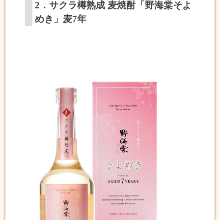
2．サクラ樽熟成 麦焼酎「野海棠そよ
めき」麦7年