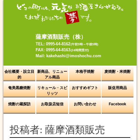
Skip
to
content
薩摩酒類販売（株）
TEL: 0995-64-8162
(午前9時～午後5時)
FAX: 0995-64-8163
(24時間受付)
Mail: kakehashi@imoshochu.com
会社概要・設立目
新商品、リニュー
本格芋焼酎
麦焼酎・米焼酎
的
アル商品
奄美黒糖焼酎
リキュール・スピ
おすすめギフト
販促用商品
リッツ
焼酎の蔵探訪
お取扱店短信
お問い合わせ
Facebook
投稿者:
薩摩酒類販売