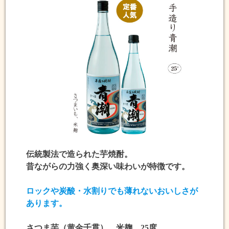
伝統製法で造られた芋焼酎。
昔ながらの力強く奥深い味わい
が特徴です。
ロックや炭酸・水割りでも薄れないおいしさ
が
あります。
さつま芋（黄金千貫）、米麹、25度