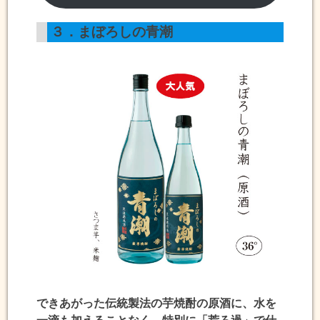
３．まぼろしの青潮
できあがった伝統製法の
芋焼酎の原酒に、水を