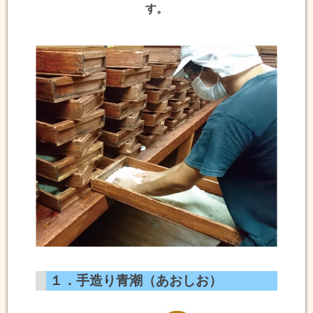
す。
１．手造り青潮（あおしお）