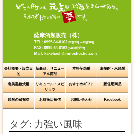
Skip
to
content
薩摩酒類販売（株）
TEL: 0995-64-8162
(午前9時～午後5時)
FAX: 0995-64-8163
(24時間受付)
Mail: kakehashi@imoshochu.com
会社概要・設立目
新商品、リニュー
本格芋焼酎
麦焼酎・米焼酎
的
アル商品
奄美黒糖焼酎
リキュール・スピ
おすすめギフト
販促用商品
リッツ
焼酎の蔵探訪
お取扱店短信
お問い合わせ
Facebook
タグ:
力強い風味