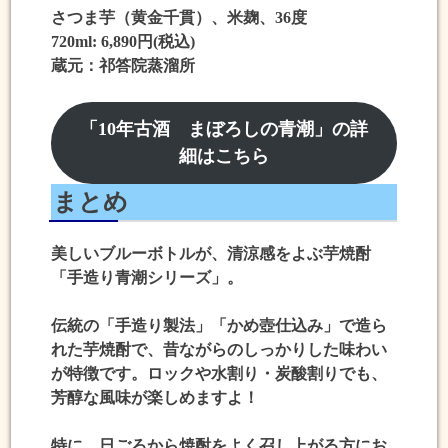
さつま芋（黄金千貫）、米麹、36度
720ml: 6,890円(税込)
蔵元：祁答院蒸溜所
「10年古酒 まぼろしの青潮」の詳
細はこちら
まとめ
美しいブルーボトルが、清涼感をよぶ芋焼酎
「手造り青潮シリーズ」。
伝統の「手造り製法」「かめ壺仕込み」で造ら
れた芋焼酎で、昔ながらのしっかりした味わい
が特徴です。ロックや水割り・炭酸割りでも、
芳醇な風味が楽しめますよ！
特に、日ごろから焼酎をよく召し上がる方にお