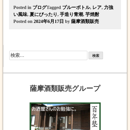
Posted in
ブログ
Tagged
ブルーボトル
,
レア
,
力強
い風味
,
夏にぴったり
,
手造り青潮
,
芋焼酎
Posted on
2024年6月17日
by
薩摩酒類販売
検
索:
薩摩酒類販売グループ