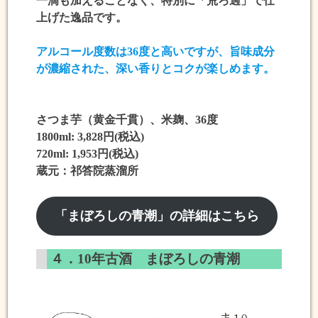
一滴も加えることなく、特別に「荒ろ過」で仕
上げた
逸品です。
アルコール度数は
36度
と高いですが、旨味成分
が
濃縮された、深い香りとコク
が楽しめます。
さつま芋（黄金千貫）、米麹、36度
1800ml: 3,828円(税込)
720ml: 1,953円(税込)
蔵元：祁答院蒸溜所
「まぼろしの青潮」の詳細はこちら
４．10年古酒 まぼろしの青潮