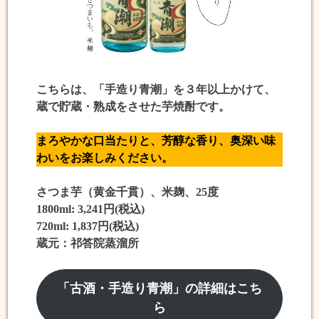
こちらは、「手造り青潮」を
３年以上かけて、
蔵で貯蔵・熟成
をさせた芋焼酎です。
まろやかな口当たり
と、芳醇な香り、奥深い味
わいをお楽しみください。
さつま芋（黄金千貫）、米麹、25度
1800ml: 3,241円(税込)
720ml: 1,837円(税込)
蔵元：祁答院蒸溜所
「古酒・手造り青潮」の詳細はこち
ら