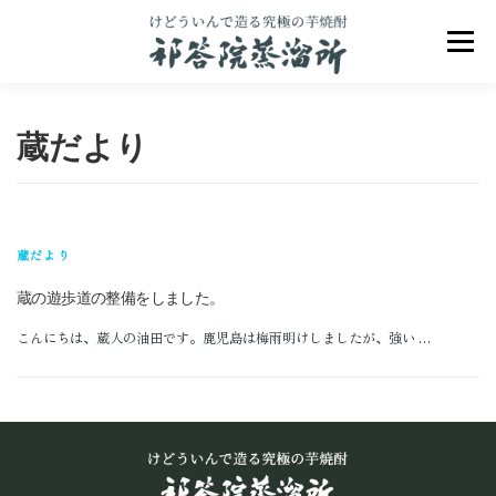
コ
ン
メニュ
テ
ン
ツ
へ
蔵だより
ス
キ
ッ
プ
祁答院のこだわり
祁答院ヒストリー
蔵だより
蔵の遊歩道の整備をしました。
商品一覧
アクセス
お問合せ
ブログ
こんにちは、蔵人の油田です。鹿児島は梅雨明けしましたが、強い …