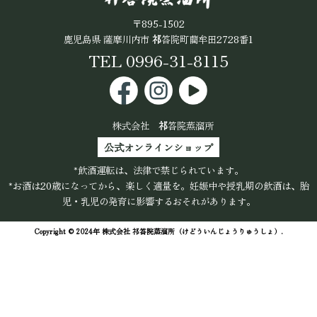
公式オンラインショップ
〒895-1502
鹿児島県 薩摩川内市
祁
答院町藺牟田2728番1
TEL 0996-31-8115
株式会社
祁
答院蒸溜所
公式オンラインショップ
*飲酒運転は、法律で禁じられています。
*お酒は20歳になってから、楽しく適量を。妊娠中や授乳期の飲酒は、胎
児・乳児の発育に影響するおそれがあります。
Copyright © 2024年 株式会社
祁
答院蒸溜所（けどういんじょうりゅうしょ）.
ALL Rights Reserved.