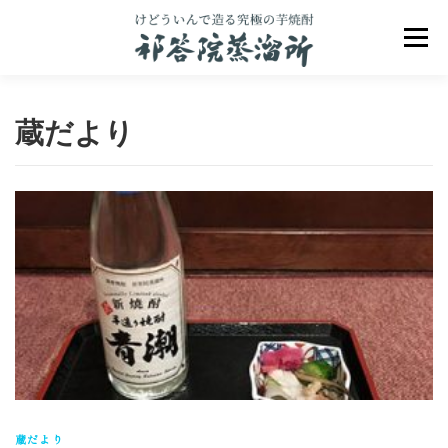
コ
ン
メニュ
テ
ン
ツ
へ
蔵だより
ス
キ
ッ
プ
祁答院のこだわり
祁答院ヒストリー
商品一覧
アクセス
お問合せ
ブログ
蔵だより