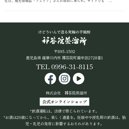
先日、地元情報誌「フェリア」さんが取材に来られ、サイトでも …
〒895-1502
鹿児島県 薩摩川内市
祁
答院町藺牟田2728番1
TEL 0996-31-8115
株式会社
祁
答院蒸溜所
公式オンラインショップ
*飲酒運転は、法律で禁じられています。
*お酒は20歳になってから、楽しく適量を。妊娠中や授乳期の飲酒は、胎
児・乳児の発育に影響するおそれがあります。