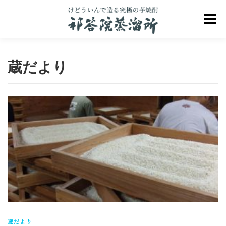
コ
ン
メニュ
テ
ン
ツ
へ
蔵だより
ス
キ
ッ
プ
祁答院のこだわり
祁答院ヒストリー
商品一覧
アクセス
お問合せ
ブログ
蔵だより