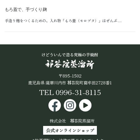
公式オンラインショップ
もろ蓋で、手づくり麹
手造り麹をつくるための、入れ物「もろ蓋（モロブタ）」はぜんぶ …
〒895-1502
鹿児島県 薩摩川内市
祁
答院町藺牟田2728番1
TEL 0996-31-8115
株式会社
祁
答院蒸溜所
公式オンラインショップ