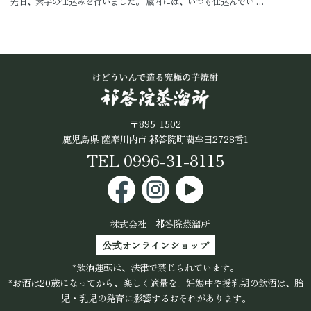
先日、紫芋の仕込みを行いました。 蔵内には、いつも仕込んでい …
〒895-1502
鹿児島県 薩摩川内市
祁
答院町藺牟田2728番1
TEL 0996-31-8115
株式会社
祁
答院蒸溜所
公式オンラインショップ
*飲酒運転は、法律で禁じられています。
*お酒は20歳になってから、楽しく適量を。妊娠中や授乳期の飲酒は、胎
児・乳児の発育に影響するおそれがあります。