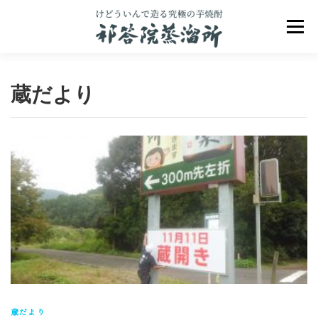
コ
ン
メニュ
テ
ン
ツ
へ
蔵だより
ス
キ
ッ
プ
祁答院のこだわり
祁答院ヒストリー
商品一覧
アクセス
お問合せ
ブログ
蔵だより