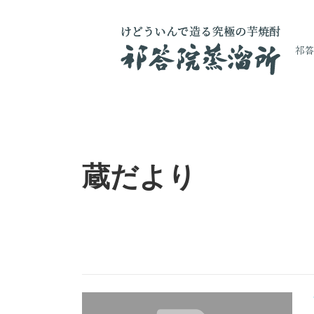
祁
コ
ン
テ
蔵だより
ン
ツ
へ
ス
キ
ッ
プ