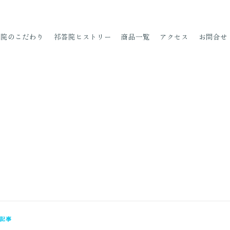
答院の
こだわり
祁
答院
ヒストリー
商品一覧
アクセス
お問合せ
記事