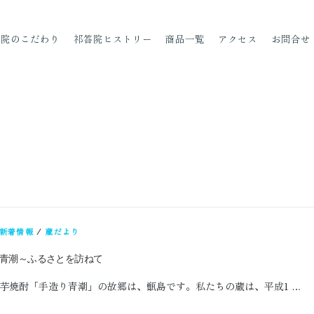
答院の
こだわり
祁
答院
ヒストリー
商品一覧
アクセス
お問合せ
新着情報
/
蔵だより
青潮～ふるさとを訪ねて
芋焼酎「手造り青潮」の故郷は、甑島です。私たちの蔵は、平成1 …