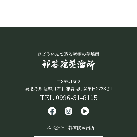
〒895-1502
鹿児島県 薩摩川内市
祁
答院町藺牟田2728番1
TEL 0996-31-8115
株式会社
祁
答院蒸溜所