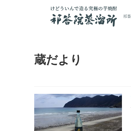
祁
コ
ン
テ
蔵だより
ン
ツ
へ
ス
キ
ッ
プ