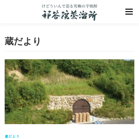
コ
ン
メニュ
テ
ン
ツ
へ
蔵だより
ス
キ
ッ
プ
祁答院のこだわり
祁答院ヒストリー
商品一覧
アクセス
お問合せ
ブログ
蔵だより