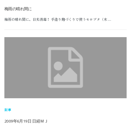
公式オンラインショップ
梅雨の晴れ間に
梅雨の晴れ間に、日光消毒！ 手造り麹づくりで使うモロブタ（木 …
記事
2009年6月19日 日経ＭＪ