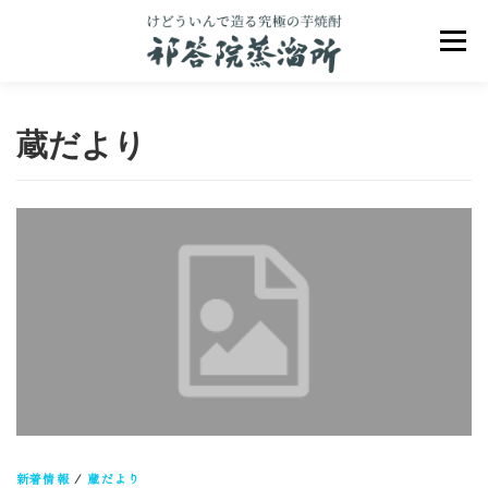
コ
ン
メニュ
テ
ン
ツ
へ
蔵だより
ス
キ
ッ
プ
祁答院のこだわり
祁答院ヒストリー
商品一覧
アクセス
お問合せ
ブログ
新着情報
/
蔵だより