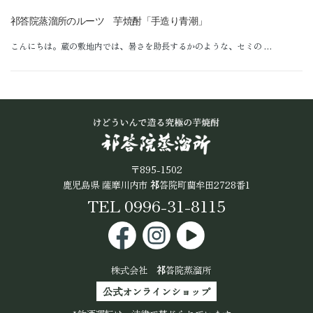
公式オンラインショップ
祁答院蒸溜所のルーツ 芋焼酎「手造り青潮」
こんにちは。蔵の敷地内では、暑さを助長するかのような、セミの …
〒895-1502
鹿児島県 薩摩川内市
祁
答院町藺牟田2728番1
TEL 0996-31-8115
株式会社
祁
答院蒸溜所
公式オンラインショップ