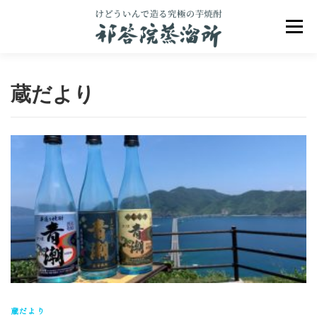
コ
ン
メニュ
テ
ン
ツ
へ
蔵だより
ス
キ
ッ
プ
祁答院のこだわり
祁答院ヒストリー
商品一覧
アクセス
お問合せ
ブログ
蔵だより