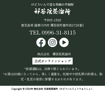
公式オンラインショップ
〒895-1502
鹿児島県 薩摩川内市
祁
答院町藺牟田2728番1
TEL 0996-31-8115
株式会社
祁
答院蒸溜所
公式オンラインショップ
*飲酒運転は、法律で禁じられています。
*お酒は20歳になってから、楽しく適量を。妊娠中や授乳期の飲酒は、胎
児・乳児の発育に影響するおそれがあります。
Copyright © 2024年 株式会社
祁
答院蒸溜所（けどういんじょうりゅうしょ）.
ALL Rights Reserved.