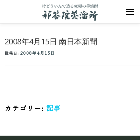
コ
ン
メニュ
テ
ン
ツ
へ
2008年4月15日 南日本新聞
ス
キ
2008年4月15日
ッ
投稿日:
プ
祁答院のこだわり
祁答院ヒストリー
商品一覧
アクセス
お問合せ
ブログ
カテゴリー:
記事