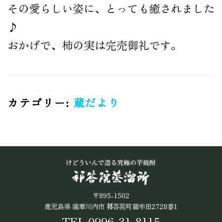
公式オンラインショップ
その愛らしい姿に、とっても癒されました
♪
おかげで、柿の実は完売御礼です。
カテゴリー:
蔵だより
〒895-1502
鹿児島県 薩摩川内市
祁
答院町藺牟田2728番1
TEL 0996-31-8115