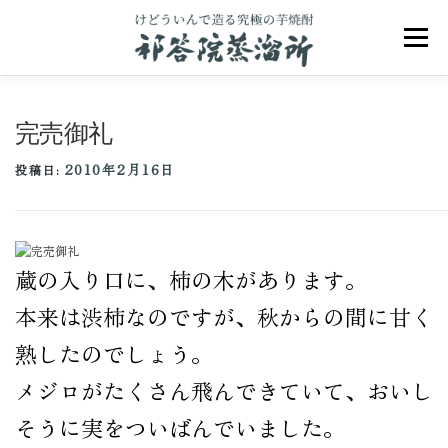
コ
ン
メニュ
テ
ン
ツ
へ
完売御礼
ス
キ
2010年2月16日
ッ
投稿日:
プ
祁答院のこだわり
祁答院ヒストリー
蔵の入り口に、柿の木があります。
商品一覧
アクセス
お問合せ
ブログ
本来は渋柿なのですが、秋からの間に甘く
熟したのでしょう。
メジロがたくさん飛んできていて、おいし
そうに実をついばんでいました。