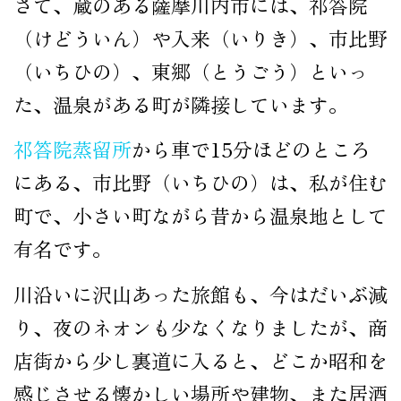
さて、蔵のある薩摩川内市には、祁答院
公式オンラインショップ
（けどういん）や入来（いりき）、市比野
（いちひの）、東郷（とうごう）といっ
た、温泉がある町が隣接しています。
祁答院蒸留所
から車で15分ほどのところ
にある、市比野（いちひの）は、私が住む
町で、小さい町ながら昔から温泉地として
有名です。
川沿いに沢山あった旅館も、今はだいぶ減
り、夜のネオンも少なくなりましたが、商
店街から少し裏道に入ると、どこか昭和を
感じさせる懐かしい場所や建物、また居酒