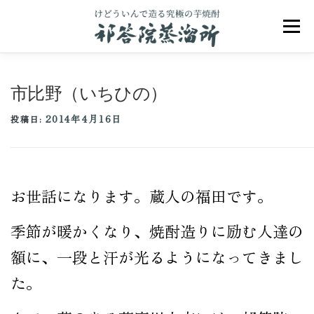
コ
ン
メニュ
テ
ン
ツ
へ
市比野（いちひの）
ス
キ
2014年4月16日
ッ
投稿日:
プ
祁答院のこだわり
祁答院ヒストリー
お世話になります。蔵人の福田です。
商品一覧
アクセス
お問合せ
ブログ
季節が暖かくなり、焼酎造りに励む人達の
額に、一段と汗が光るようになってきまし
た。