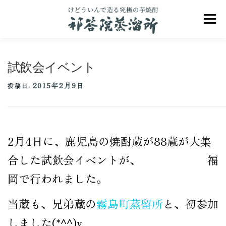
コ
ン
メニュ
テ
ン
ツ
へ
試飲会イベント
ス
キ
2015年2月9日
ッ
投稿日:
プ
祁答院のこだわり
祁答院ヒストリー
2月4日に、鹿児島の焼酎蔵が88蔵が大集
商品一覧
アクセス
お問合せ
ブログ
合した試飲会イベントが、 福
岡で行われました。
当蔵も、兄弟蔵の
霧島町蒸留所
と、初参加
しました(*^^)v