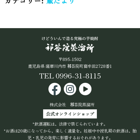
カテゴリー:
蔵だより
〒895-1502
鹿児島県 薩摩川内市
祁
答院町藺牟田2728番1
TEL 0996-31-8115
株式会社
祁
答院蒸溜所
公式オンラインショップ
*飲酒運転は、法律で禁じられています。
*お酒は20歳になってから、楽しく適量を。妊娠中や授乳期の飲酒は、胎
児・乳児の発育に影響するおそれがあります。