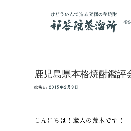
祁
コ
ン
鹿児島県本格焼酎鑑評
テ
ン
ツ
2015年2月9日
投稿日:
へ
ス
キ
ッ
プ
こんにちは！蔵人の荒木です！