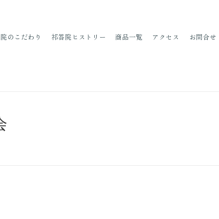
答院の
こだわり
祁
答院
ヒストリー
商品一覧
アクセス
お問合せ
会