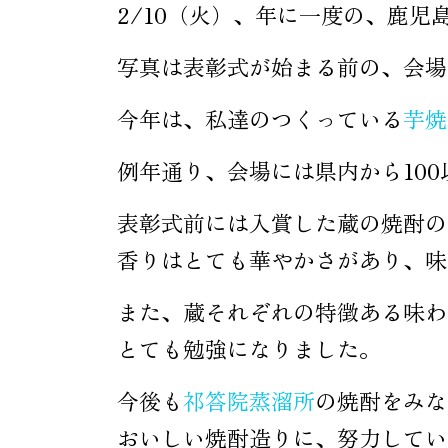
2/10（火）、年に一度の
写真は表彰式が始まる前の、会場の
今年は、私達のつくっている
芋焼
例年通り、会場には県内から1
表彰式前には入賞した蔵の焼酎の
香りはとても華やかさがあり、味
また、蔵それぞれの特徴ある味わ
とても勉強になりました。
今後も
祁答院蒸溜所
の焼酎をみ
おいしい焼酎造りに、努力してい