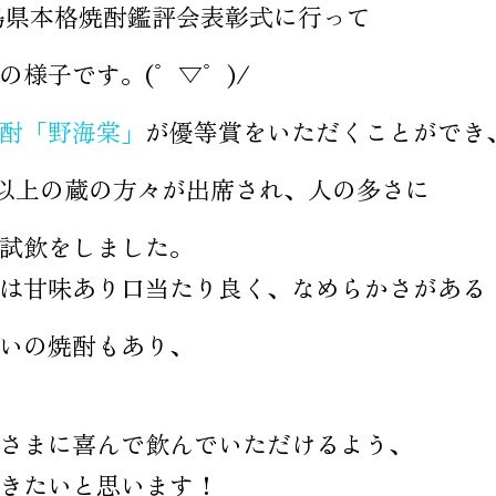
、鹿児島県本格焼酎鑑評会表彰式に行って
様子です。(゜▽゜)/
酎「野海棠」
が優等賞をいただくことができ
00以上の蔵の方々が出席され、人の多さに
試飲をしました。
は甘味あり口当たり良く、なめらかさがある
いの焼酎もあり、
なさまに喜んで飲んでいただけるよう、 
きたいと思います！