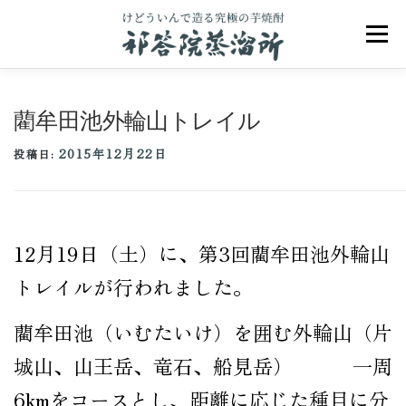
コ
ン
メニュ
テ
ン
ツ
へ
藺牟田池外輪山トレイル
ス
キ
2015年12月22日
ッ
投稿日:
プ
祁答院のこだわり
祁答院ヒストリー
12月19日（土）に、第3回藺牟田池外輪山
商品一覧
アクセス
お問合せ
ブログ
トレイルが行われました。
藺牟田池（いむたいけ）を囲む外輪山（片
城山、山王岳、竜石、船見岳） 一周
6kmをコースとし、距離に応じた種目に分