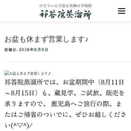
コ
ン
メニュ
テ
ン
ツ
へ
お盆も休まず営業します♪
ス
キ
2018年8月8日
ッ
投稿日:
プ
祁答院のこだわり
祁答院ヒストリー
祁答院蒸溜所では、お盆期間中（8月11日
商品一覧
アクセス
お問合せ
ブログ
～8月15日）も、蔵見学、ご試飲、販売を
承りますので、 鹿児島へご旅行の際、ま
たはご帰省のついでに、ぜひお越しくださ
い(^▽^)/