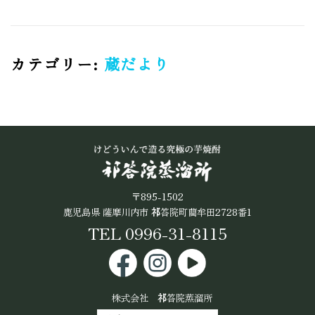
カテゴリー:
蔵だより
〒895-1502
鹿児島県 薩摩川内市
祁
答院町藺牟田2728番1
TEL 0996-31-8115
株式会社
祁
答院蒸溜所