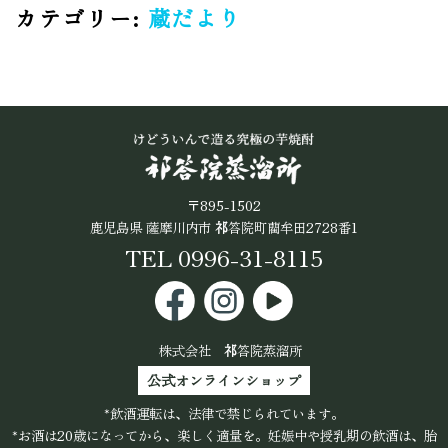
公式オンラインショップ
カテゴリー:
蔵だより
〒895-1502
鹿児島県 薩摩川内市
祁
答院町藺牟田2728番1
TEL 0996-31-8115
株式会社
祁
答院蒸溜所
公式オンラインショップ
*飲酒運転は、法律で禁じられています。
*お酒は20歳になってから、楽しく適量を。妊娠中や授乳期の飲酒は、胎