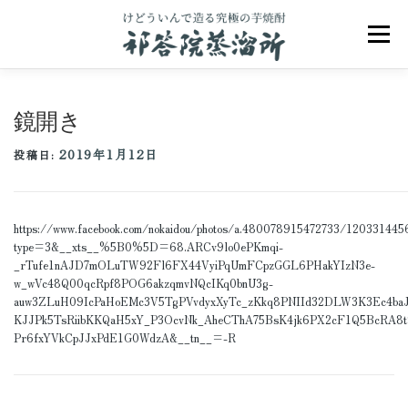
コ
ン
メニュ
テ
ン
ツ
へ
鏡開き
ス
キ
2019年1月12日
ッ
投稿日:
プ
祁答院のこだわり
祁答院ヒストリー
https://www.facebook.com/nokaidou/photos/a.480078915472733/12033144
type=3&__xts__%5B0%5D=68.ARCv9lo0ePKmqi-
商品一覧
アクセス
お問合せ
ブログ
_rTufe1nAJD7mOLuTW92Fl6FX44VyiPqUmFCpzGGL6PHakYIzN3e-
w_wVc48Q00qcRpf8POG6akzqmvNQcIKq0bnU3g-
auw3ZLuH09IcPaHoEMc3V5TgPVvdyxXyTc_zKkq8PNIId32DLW3K3Ec4ba
KJJPk5TsRiibKKQaH5xY_P3OcvNk_AheCThA75BsK4jk6PX2cF1Q5BcRA8
Pr6fxYVkCpJJxPdE1G0WdzA&__tn__=-R