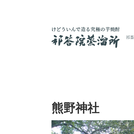
祁
コ
熊野神社
ン
テ
ン
ツ