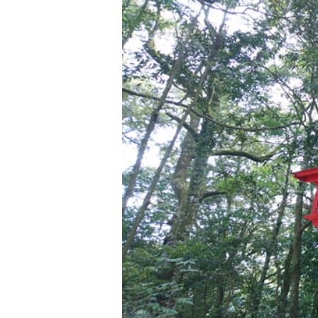
へ
ス
キ
ッ
プ