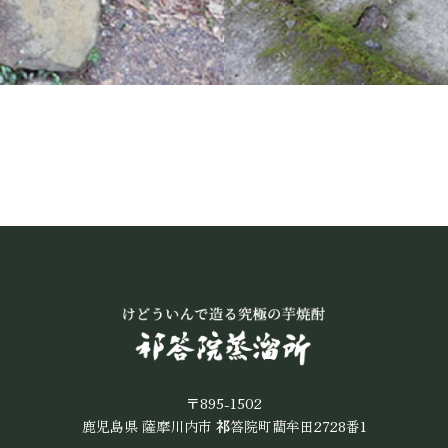
周辺観光地へ戻る
芋焼酎「野海棠」の蔵見学は、こちらから
〒895-1502
鹿児島県 薩摩川内市
祁
答院町藺牟田2728番1