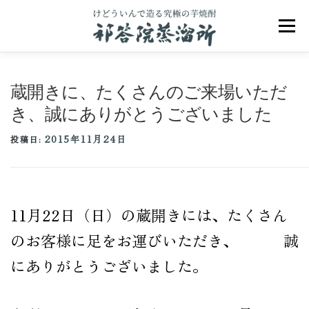
コ
ン
メニュ
テ
ン
ツ
へ
蔵開きに、たくさんのご来場いただ
ス
キ
き、誠にありがとうございました
ッ
プ
2015年11月24日
投稿日:
祁答院のこだわり
祁答院ヒストリー
商品一覧
アクセス
お問合せ
ブログ
11月22日（日）の蔵開きには、たくさん
のお客様に足をお運びいただき、 誠
にありがとうございました。