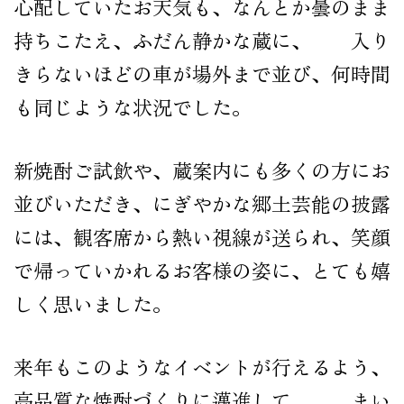
心配していたお天気も、なんとか曇のまま
公式オンラインショップ
持ちこたえ、ふだん静かな蔵に、 入り
きらないほどの車が場外まで並び、何時間
も同じような状況でした。
新焼酎ご試飲や、蔵案内にも多くの方にお
並びいただき、にぎやかな郷土芸能の披露
には、観客席から熱い視線が送られ、笑顔
で帰っていかれるお客様の姿に、とても嬉
しく思いました。
来年もこのようなイベントが行えるよう、
高品質な焼酎づくりに邁進して まい