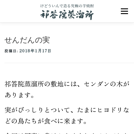
コ
ン
メニュ
テ
ン
ツ
へ
せんだんの実
ス
キ
2018年1月17日
ッ
投稿日:
プ
祁答院のこだわり
祁答院ヒストリー
祁答院蒸溜所の敷地には、センダンの木が
商品一覧
アクセス
お問合せ
ブログ
あります。
実がびっしりとついて、たまにヒヨドリな
どの鳥たちが食べに来ます。